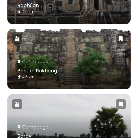
Baphûon
2.6 km
Cambodge
Phnom Bakheng
4.6 km
Cambodge
Baray