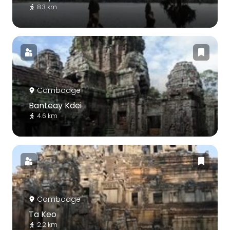
8.3 km
Cambodge
Banteay Kdei
4.6 km
Cambodge
Ta Keo
2.2 km