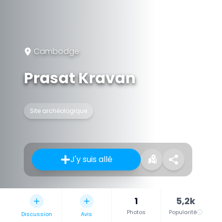
Cambodge
Prasat Kravan
Site archéologique
J'y suis allé
1
5,2k
Photos
Popularité
Discussion
Avis