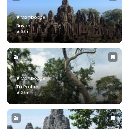
Cambodge
Bayon
5 km
Cambodge
Ta Prohm
2 km