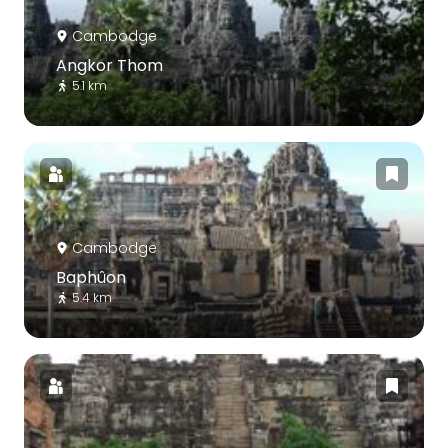
Cambodge
Angkor Thom
5.1 km
Cambodge
Baphûon
5.4 km