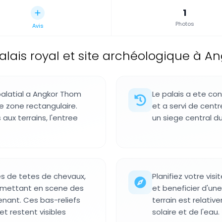
1
Photos
Avis
alais royal et site archéologique à 
palatial a Angkor Thom
Le palais a ete con
e zone rectangulaire.
et a servi de centr
aux terrains, l'entree
un siege central du 
es de tetes de chevaux,
Planifiez votre vis
s mettant en scene des
et beneficier d'une
nant. Ces bas-reliefs
terrain est relati
et restent visibles
solaire et de l'eau.