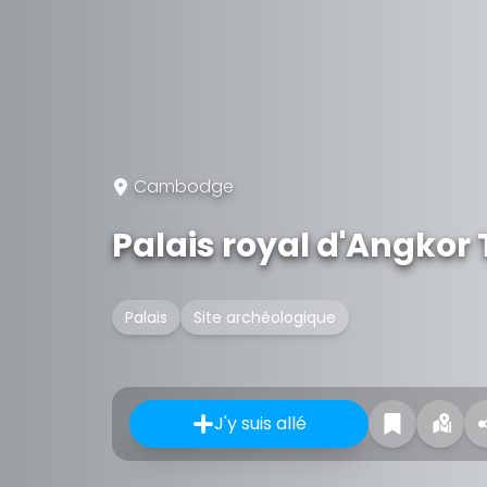
Cambodge
Palais royal d'Angkor
Palais
Site archéologique
J'y suis allé