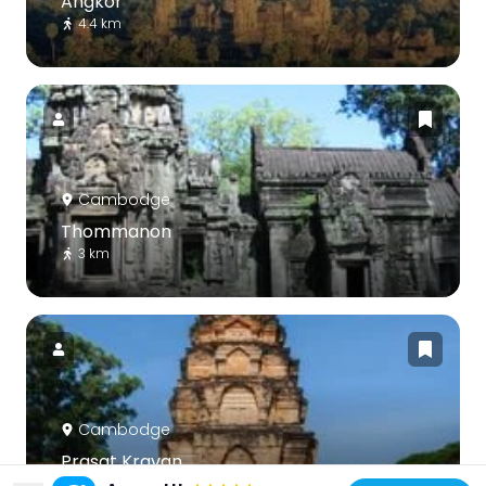
Angkor
4.4 km
Cambodge
Thommanon
3 km
Cambodge
Prasat Kravan
1.1 km