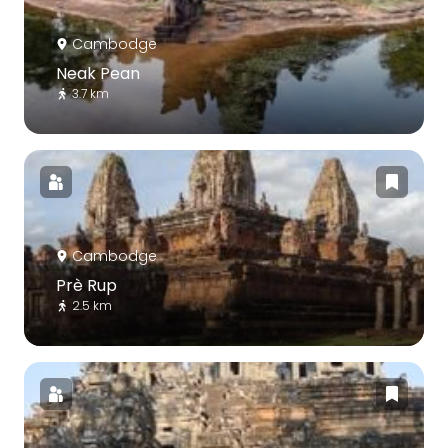
Cambodge
Neak Pean
3.7 km
Cambodge
Prè Rup
2.5 km