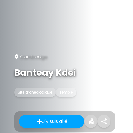
Cambodge
Banteay Kdei
Site archéologique
Temple
J'y suis allé