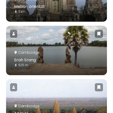
Mebon oriental
3 km
Cambodge
Srah Srang
925 m
Cambodge