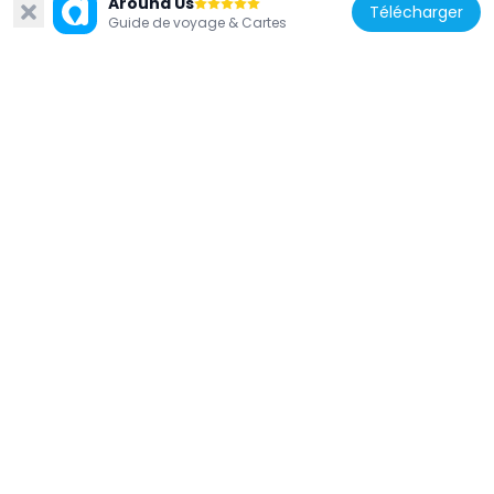
Around Us
Télécharger
Guide de voyage & Cartes
Cambodge
Baray oriental
3.2 km
Cambodge
Chau Say Tevoda
2.8 km