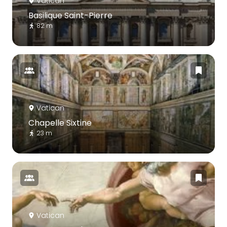
Vatican
Basilique Saint-Pierre
82 m
Vatican
Chapelle Sixtine
23 m
Vatican