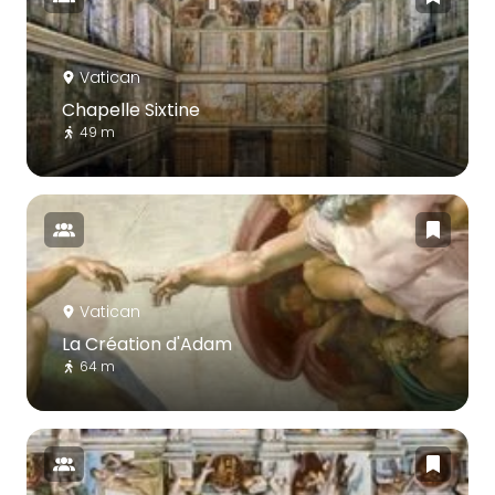
Vatican
Chapelle Sixtine
49 m
Vatican
La Création d'Adam
64 m