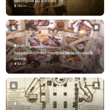
Nécropole du Vatican
145 m
Italie
Restauration des fresques de la chapelle
Sixtine
54 m
Vatican