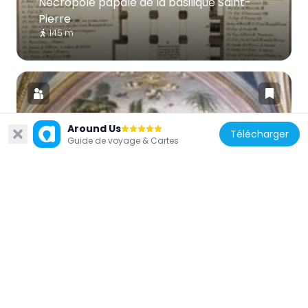
Nécropole papale de la basilique Saint-
Pierre
145 m
Around Us
Télécharger
Guide de voyage & Cartes
Vatican
Appartements Borgia
66 m
Vatican