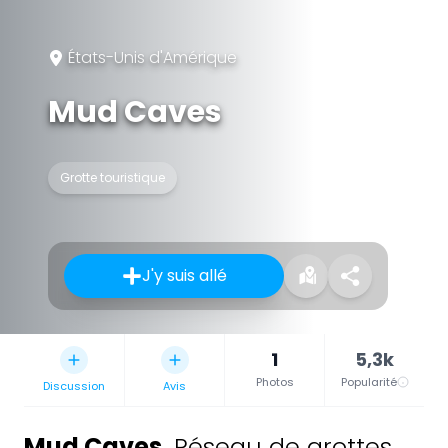
États-Unis d'Amérique
Mud Caves
Grotte touristique
J'y suis allé
1
5,3k
Photos
Popularité
Discussion
Avis
Mud Caves
,
Réseau de grottes