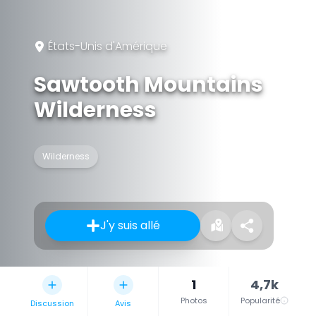
États-Unis d'Amérique
Sawtooth Mountains
Wilderness
Wilderness
J'y suis allé
1
4,7k
Photos
Popularité
Discussion
Avis