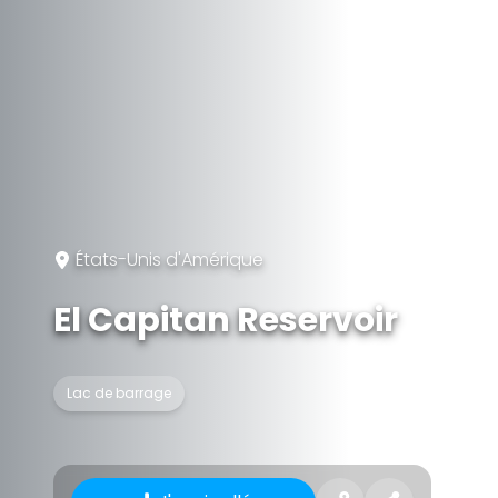
États-Unis d'Amérique
El Capitan Reservoir
Lac de barrage