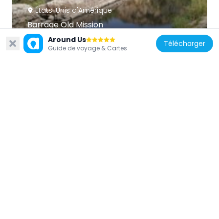
États-Unis d'Amérique
Barrage Old Mission
22.5 km
Around Us
Télécharger
Guide de voyage & Cartes
États-Unis d'Amérique
San Vicente Dam
11.1 km
États-Unis d'Amérique