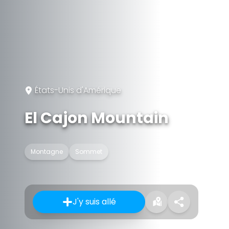
États-Unis d'Amérique
El Cajon Mountain
Montagne
Sommet
J'y suis allé