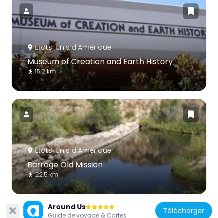
États-Unis d'Amérique
Museum of Creation and Earth History
15.2 km
États-Unis d'Amérique
Barrage Old Mission
22.5 km
Around Us
Télécharger
Guide de voyage & Cartes