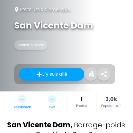
États-Unis d'Amérique
San Vicente Dam
Barrage poids
J'y suis allé
1
3,0k
Photos
Popularité
Discussion
Avis
San Vicente Dam
,
Barrage-poids