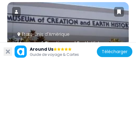
États-Unis d'Amérique
Museum of Creation and Earth History
Around Us
8.2 km
Télécharger
Guide de voyage & Cartes
États-Unis d'Amérique
Barrage Old Mission
13.8 km