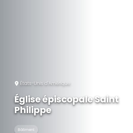
États-Unis d'Amérique
Église épiscopale Saint
Philippe
Bâtiment