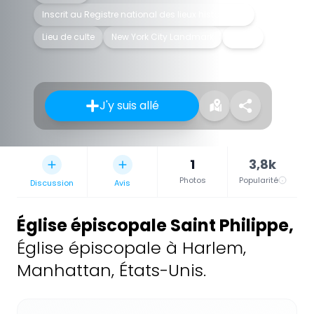
Inscrit au Registre national des lieux historiques
Lieu de culte
New York City Landmark
Église
J'y suis allé
1
3,8k
Photos
Popularité
Discussion
Avis
Église épiscopale Saint Philippe
,
Église épiscopale à Harlem,
Manhattan, États-Unis.