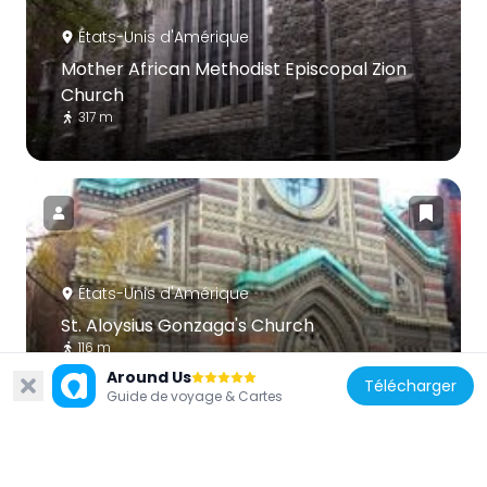
États-Unis d'Amérique
Mother African Methodist Episcopal Zion
Church
317 m
États-Unis d'Amérique
St. Aloysius Gonzaga's Church
116 m
Around Us
Télécharger
Guide de voyage & Cartes