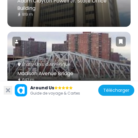
Adam Clayton Powell Jr. State Office
Building
819 m
États-Unis d'Amérique
Madison Avenue Bridge
643 m
Around Us
Télécharger
Guide de voyage & Cartes
États-Unis d'Amérique