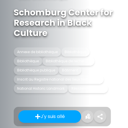
Schomburg Center for
Research in Black
Culture
Annexe de bibliothèque
Bibliothèque
Bibliothèque
Bibliothèque de recherche
Bibliothèque publique
Bâtiment
Inscrit au Registre national des lieux historiques
National Historic Landmark
Résidence créative
J'y suis allé