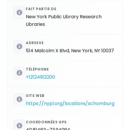
FAIT PARTIE DE
New York Public Library Research
Libraries
ADRESSE
514 Malcolm X Blvd, New York, NY 10037
TÉLÉPHONE
+12124912200
SITE WEB
https://nypl.org/locations/schomburg
COORDONNÉES GPS
40.81463,-73.94094