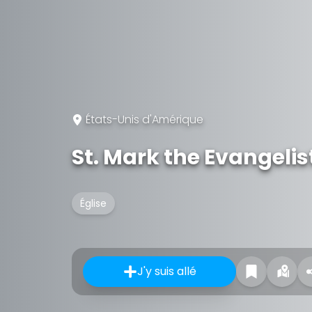
États-Unis d'Amérique
St. Mark the Evangelis
Église
J'y suis allé