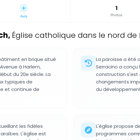
1
Photos
Avis
rch
,
Église catholique dans le nord de
 bâtiment en brique situé
La paroisse a été c
x Avenue à Harlem,
Serracino a conçu l
ébut du 20e siècle. La
construction s'es
aux typiques de
changements impo
ode et continue de
du développement 
eillant les fidèles
L'église propose de
raïbes. L'église est
programmes commu