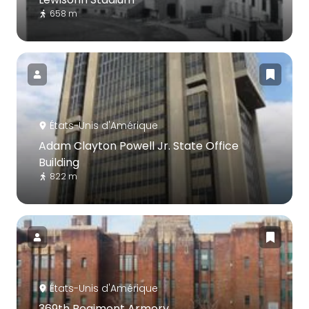
658 m
États-Unis d'Amérique
Adam Clayton Powell Jr. State Office
Building
822 m
États-Unis d'Amérique
369th Regiment Armory