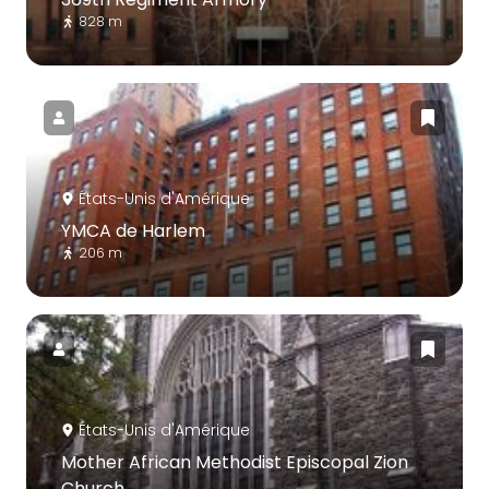
828 m
États-Unis d'Amérique
YMCA de Harlem
206 m
États-Unis d'Amérique
Mother African Methodist Episcopal Zion
Church