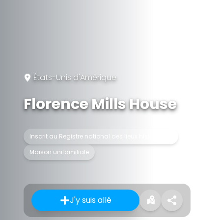
États-Unis d'Amérique
Florence Mills House
Inscrit au Registre national des lieux historiques
Maison unifamiliale
J'y suis allé