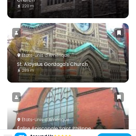
220 m
États-Unis d'Amérique
St. Aloysius Gonzaga's Church
289 m
États-Unis d'Amérique
Église épiscopale Saint Philippe
173 m