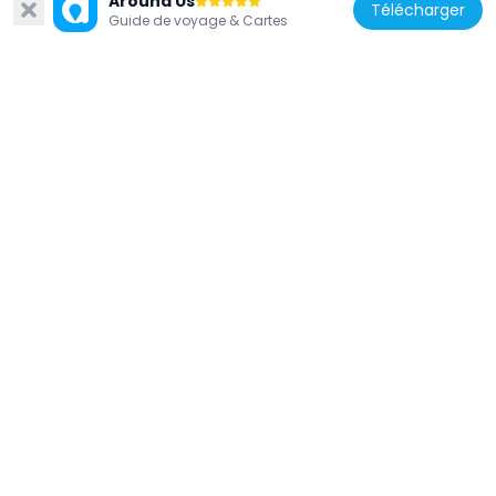
Around Us
Télécharger
Guide de voyage & Cartes
États-Unis d'Amérique
Substation 219
316 m
États-Unis d'Amérique
Aaron Davis Hall
607 m