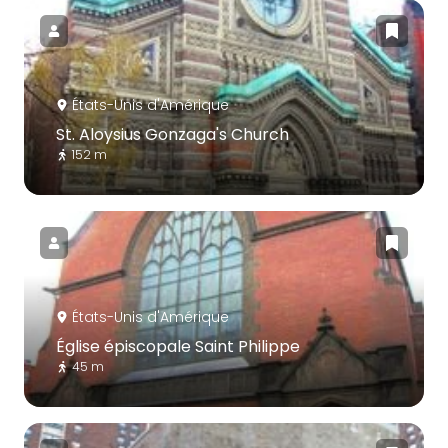
États-Unis d'Amérique
St. Aloysius Gonzaga's Church
152 m
États-Unis d'Amérique
Église épiscopale Saint Philippe
45 m