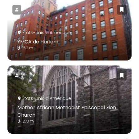
États-Unis d'Amérique
YMCA de Harlem
152 m
États-Unis d'Amérique
Mother African Methodist Episcopal Zion
Church
273 m