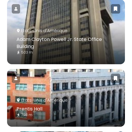
États-Unis d'Amérique
Adam Clayton Powell Jr. State Office
Building
503 m
États-Unis d'Amérique
Prentis Hall
798 m