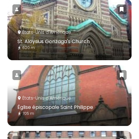
États-Unis d'Amérique
St. Aloysius Gonzaga's Church
620 m
États-Unis d'Amérique
Église épiscopale Saint Philippe
705 m