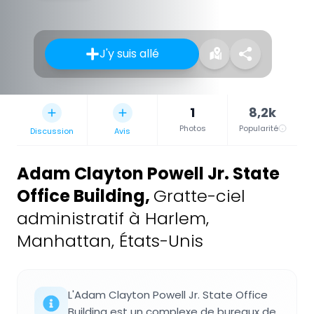
J'y suis allé
1
8,2k
Photos
Popularité
Discussion
Avis
Adam Clayton Powell Jr. State
Office Building
,
Gratte-ciel
administratif à Harlem,
Manhattan, États-Unis
L'Adam Clayton Powell Jr. State Office
Building est un complexe de bureaux de