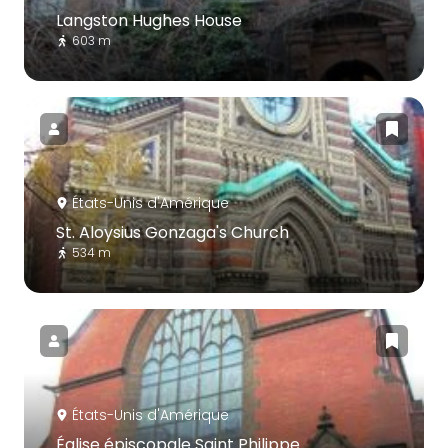
Langston Hughes House
603 m
États-Unis d'Amérique
St. Aloysius Gonzaga's Church
534 m
États-Unis d'Amérique
Église épiscopale Saint Philippe