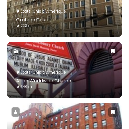
États-Unis d'Amérique
Graham Court
762 m
États-Unis d'Amérique
Atlah Worldwide Church
346 m