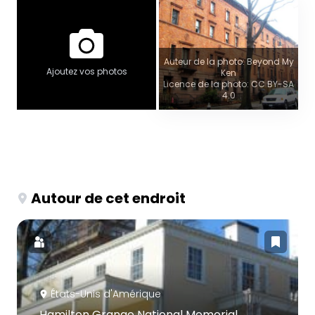
Auteur de la photo: Beyond My
Ajoutez vos photos
Ken
Licence de la photo: CC BY-SA
4.0
Autour de cet endroit
États-Unis d'Amérique
Hamilton Grange National Memorial