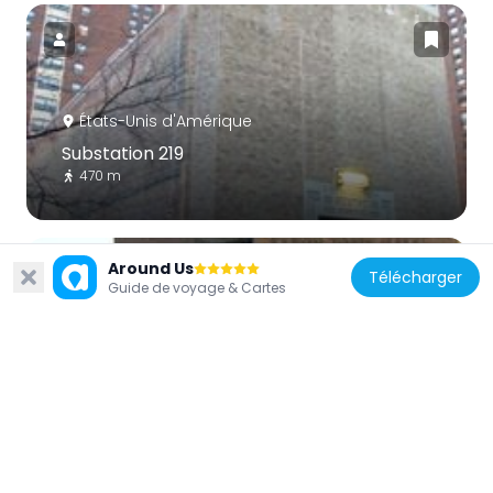
États-Unis d'Amérique
Substation 219
470 m
Around Us
Télécharger
Guide de voyage & Cartes
États-Unis d'Amérique
Aaron Davis Hall
660 m