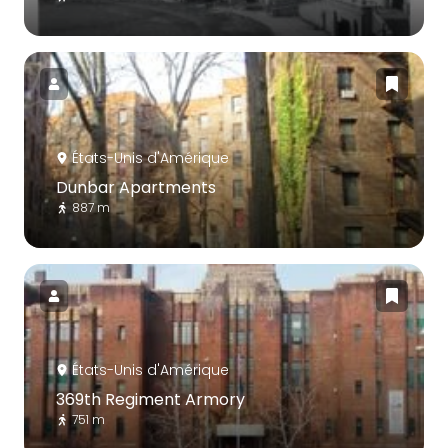
États-Unis d'Amérique
Dunbar Apartments
887 m
États-Unis d'Amérique
369th Regiment Armory
751 m