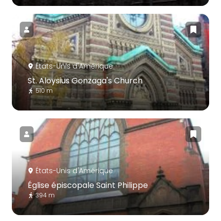
États-Unis d'Amérique
St. Aloysius Gonzaga's Church
510 m
États-Unis d'Amérique
Église épiscopale Saint Philippe
394 m