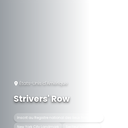
États-Unis d'Amérique
Strivers' Row
Inscrit au Registre national des lieux historiques
New York City Landmark
Secteur historique