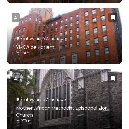
États-Unis d'Amérique
YMCA de Harlem
381 m
États-Unis d'Amérique
Mother African Methodist Episcopal Zion
Church
279 m