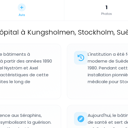
1
Photos
Avis
ôpital à Kungsholmen, Stockholm, Su
de bâtiments à
L'institution a été
à partir des années 1890
moderne de Suède 
el Nyström et Axel
1980. Pendant cett
ractéristiques de cette
installation pionn
ites le long de
médicale pour Sto
ence aux Séraphins,
Aujourd'hui, le bât
 symbolisant la guérison.
de santé et sert d