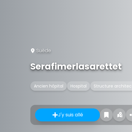
Suède
Serafimerlasarettet
Ancien hôpital
Hospital
Structure architec
J'y suis allé