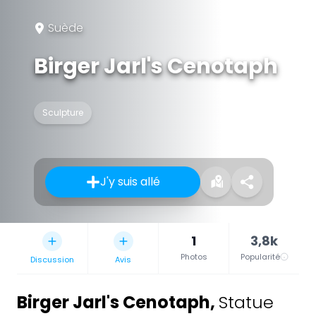
Suède
Birger Jarl's Cenotaph
Sculpture
J'y suis allé
1
3,8k
Photos
Popularité
Discussion
Avis
Birger Jarl's Cenotaph
,
Statue