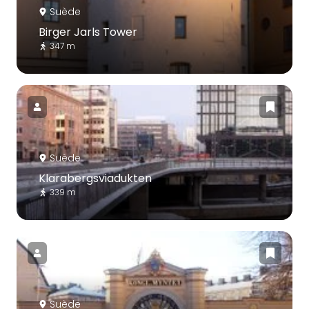
Suède
Birger Jarls Tower
347 m
Suède
Klarabergsviadukten
339 m
Suède