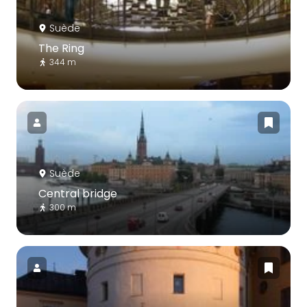
Suède
The Ring
344 m
Suède
Central bridge
300 m