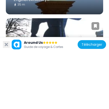
35 m
Around Us
Suède
Télécharger
Guide de voyage & Cartes
Vem är Mr Walker?
293 m
Suède
Klara Mälarstrand
329 m