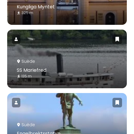
Kungliga Myntet
325 m
Suède
SS Mariefred
135 m
Suède
Engelbrektsstatyn