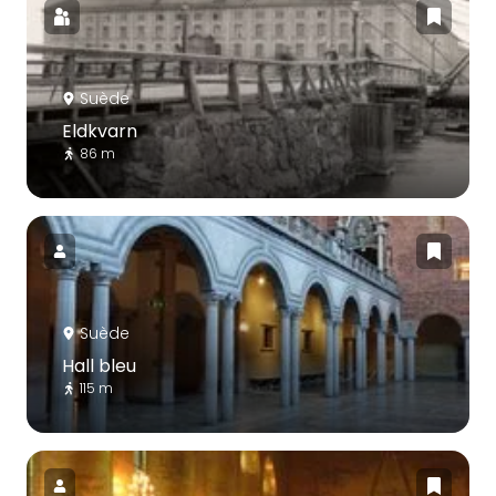
Suède
Eldkvarn
86 m
Suède
Hall bleu
115 m