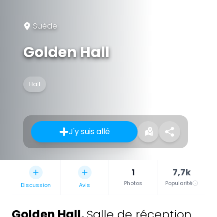
Suède
Golden Hall
Hall
J'y suis allé
1
7,7k
Photos
Popularité
Discussion
Avis
Golden Hall
,
Salle de réception