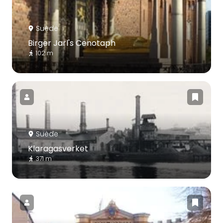
Suède
Birger Jarl's Cenotaph
102 m
Suède
Klaragasverket
371 m