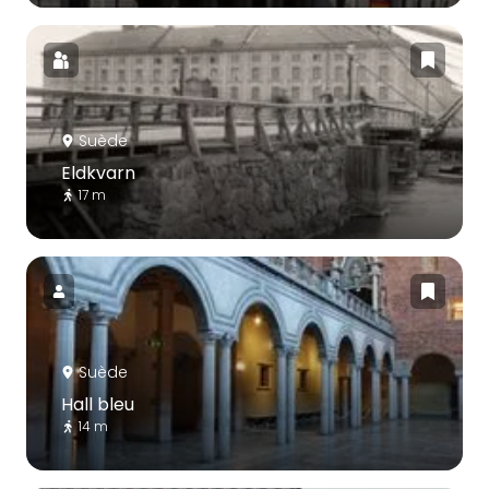
Suède
Eldkvarn
17 m
Suède
Hall bleu
14 m