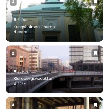
Suède
Kungsholmen Church
358 m
Suède
Klarabergsviadukten
269 m