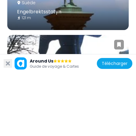
Suède
Engelbrektsstatyn
121 m
Around Us
Télécharger
Guide de voyage & Cartes
Suède
Vem är Mr Walker?
373 m
Suède