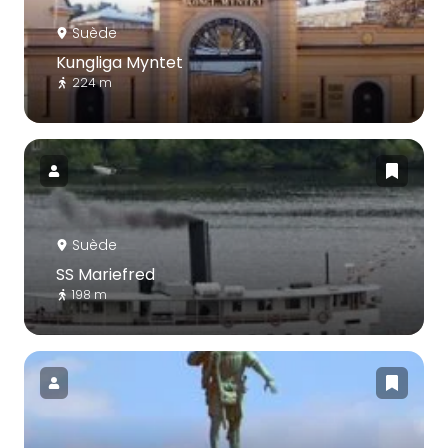
Suède
Kungliga Myntet
224 m
Suède
SS Mariefred
198 m