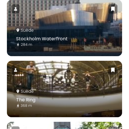
Suède
Stockholm Waterfront
284 m
Suède
The Ring
368 m