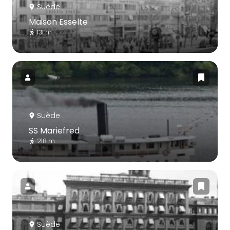
Suède
Maison Esselte
131 m
Suède
SS Mariefred
218 m
Suède