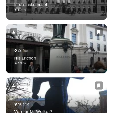
Kirsteinska huset
119 m
Suède
Nils Ericson
53 m
Suède
Vem är Mr Walker?