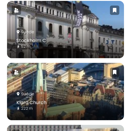
Suède
Stockholm C
52 m
Suède
Klara Church
222 m