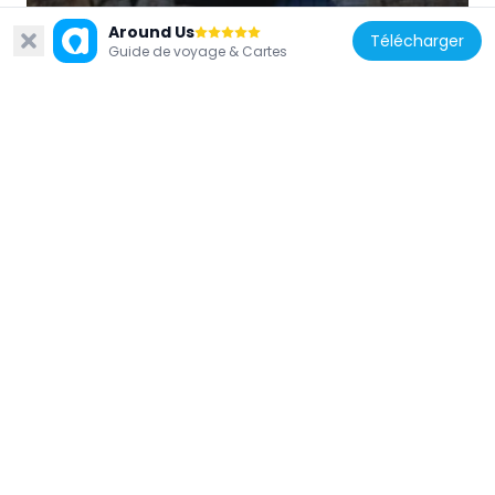
224 m
Around Us
Télécharger
Guide de voyage & Cartes
Suède
Stadshusbron
243 m
Suède
Centralplan
53 m