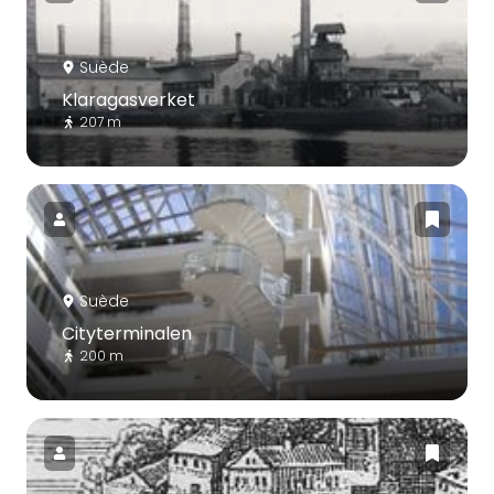
Suède
Klaragasverket
207 m
Suède
Cityterminalen
200 m