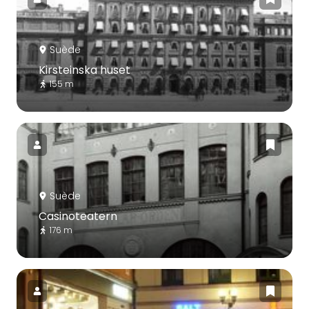
Suède
Kirsteinska huset
155 m
Suède
Casinoteatern
176 m