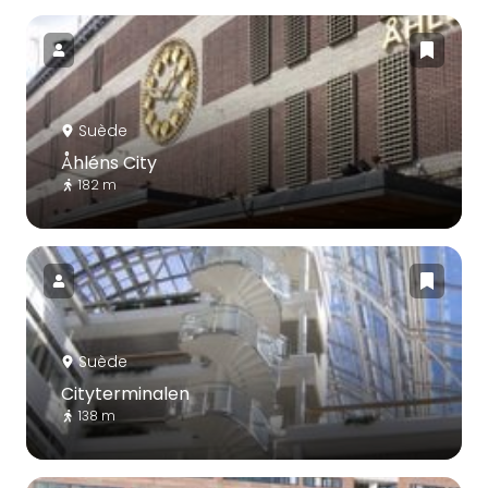
Suède
Åhléns City
182 m
Suède
Cityterminalen
138 m