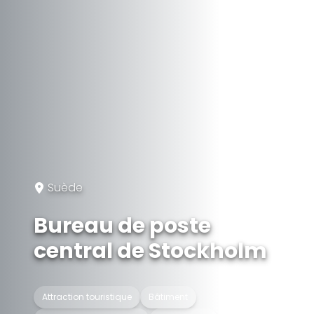
Suède
Bureau de poste
central de Stockholm
Attraction touristique
Bâtiment