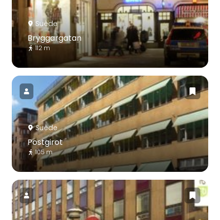
Suède
Bryggargatan
112 m
Suède
Postgirot
105 m