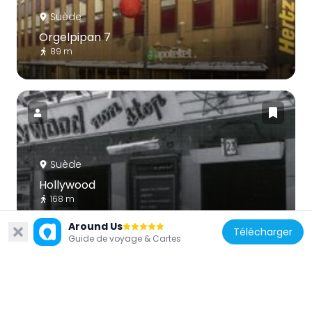
Suède
Orgelpipan 7
89 m
Suède
Hollywood
168 m
Around Us
Télécharger
Guide de voyage & Cartes
Suède