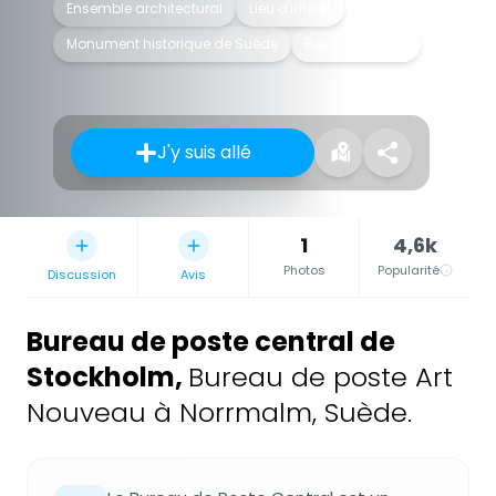
Ensemble architectural
Lieu d'intérêt
Monument historique de Suède
Relais de poste
J'y suis allé
1
4,6k
Photos
Popularité
Discussion
Avis
Bureau de poste central de
Stockholm
,
Bureau de poste Art
Nouveau à Norrmalm, Suède.