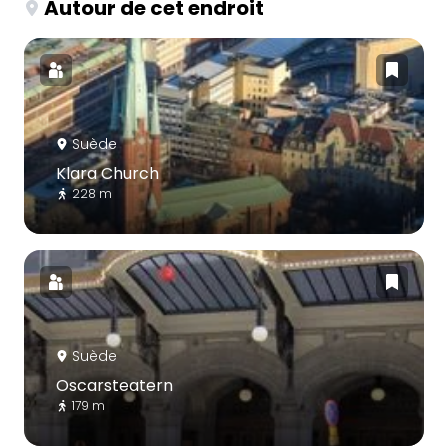
Autour de cet endroit
Suède
Klara Church
228 m
Suède
Oscarsteatern
179 m