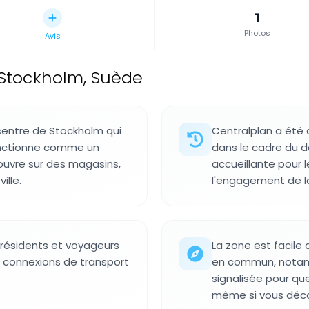
1
Photos
Avis
Stockholm, Suède
centre de Stockholm qui
Centralplan a été 
 fonctionne comme un
dans le cadre du 
'ouvre sur des magasins,
accueillante pour 
ille.
l'engagement de la 
 résidents et voyageurs
La zone est facile
s connexions de transport
en commun, notamm
signalisée pour qu
même si vous décou