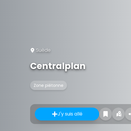
Suède
Centralplan
Zone piétonne
J'y suis allé