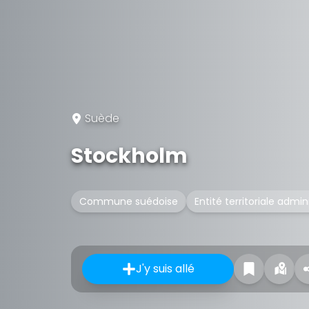
Suède
Stockholm
Commune suédoise
Entité territoriale admin
J'y suis allé