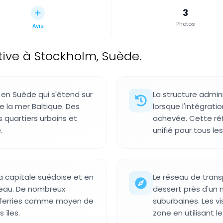
3
Photos
Avis
ive à Stockholm, Suède.
 en Suède qui s'étend sur
La structure admini
e la mer Baltique. Des
lorsque l'intégrat
s quartiers urbains et
achevée. Cette ré
.
unifié pour tous les
capitale suédoise et en
Le réseau de trans
l'eau. De nombreux
dessert près d'un m
s ferries comme moyen de
suburbaines. Les v
 îles.
zone en utilisant l