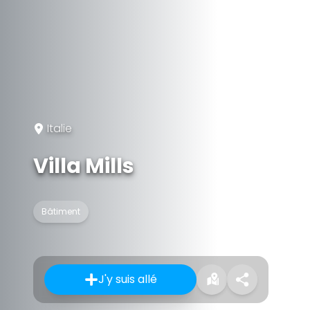
Italie
Villa Mills
Bâtiment
J'y suis allé