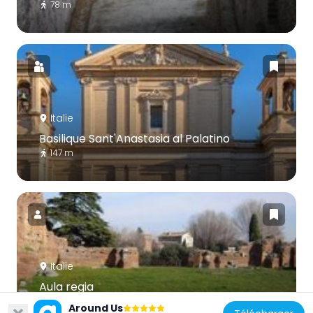
78 m
Italie
Basilique Sant'Anastasia al Palatino
147 m
Italie
Aula regia
152 m
Around Us