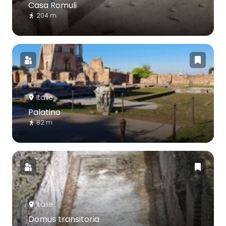
Casa Romuli
204 m
Italie
Palatino
82 m
Italie
Domus transitoria