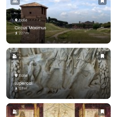
Italie
Circus Maximus
227 m
Italie
Lupercal
137 m