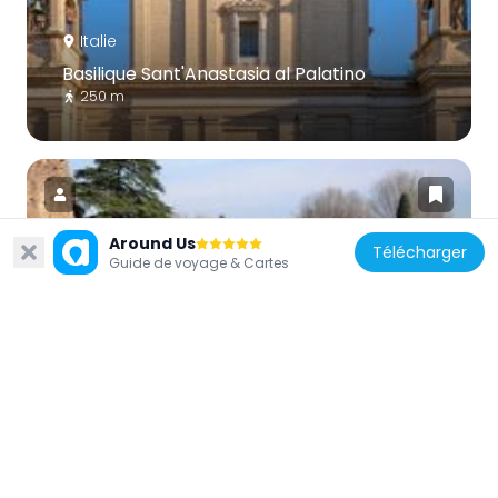
Italie
Basilique Sant'Anastasia al Palatino
250 m
Around Us
Télécharger
Guide de voyage & Cartes
Italie
Aula regia
190 m