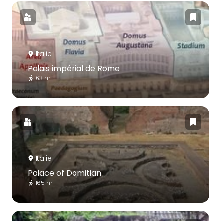
Italie
Palais impérial de Rome
63 m
Italie
Palace of Domitian
165 m