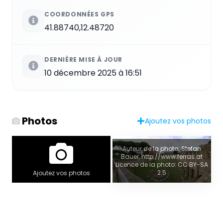
COORDONNÉES GPS
41.88740,12.48720
DERNIÈRE MISE À JOUR
10 décembre 2025 à 16:51
Photos
Ajoutez vos photos
Auteur de la photo: Stefan
Bauer, http://www.ferras.at
Licence de la photo: CC BY-SA
2.5
Ajoutez vos photos