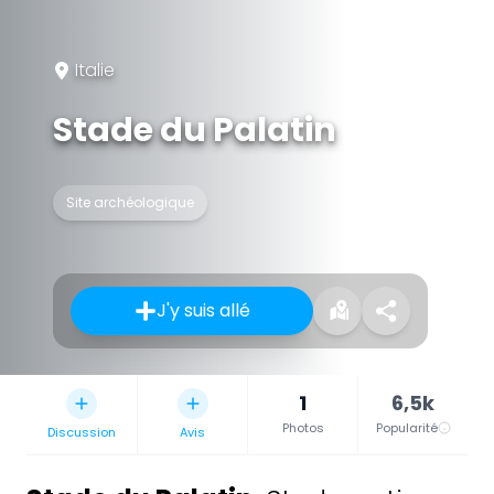
Italie
Stade du Palatin
Site archéologique
J'y suis allé
1
6,5k
Photos
Popularité
Discussion
Avis