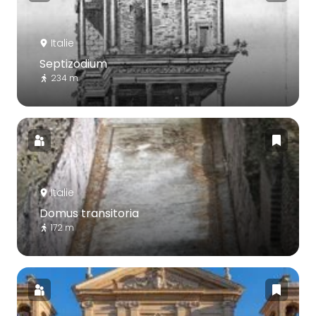
Italie
Septizodium
234 m
Italie
Domus transitoria
172 m