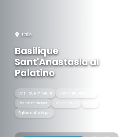
Italie
Basilique
Sant'Anastasia al
Palatino
Basilique mineure
Bien culturel italien
House of prayer
Lieu de culte
Église
Église catholique