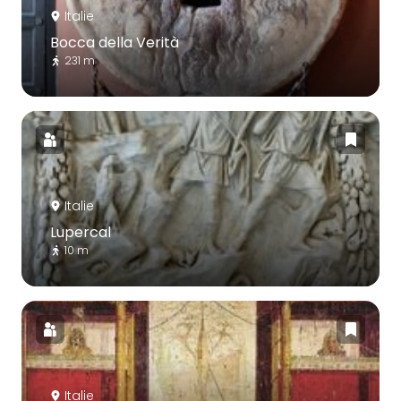
Italie
Bocca della Verità
231 m
Italie
Lupercal
10 m
Italie