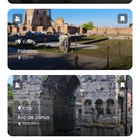
Italie
Palatino
221 m
Italie
Arc de Janus
200 m