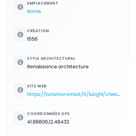
EMPLACEMENT
Rome
CRÉATION
1656
STYLE ARCHITECTURAL
Renaissance architecture
SITE WEB
https://turismoroma.it/it/luoghi/chiesa-di-santa-anastasia-al-palatino
COORDONNÉES GPS
41.88806,12.48432