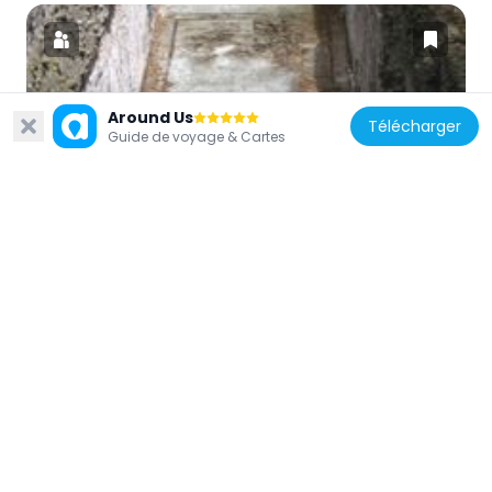
Around Us
Italie
Télécharger
Guide de voyage & Cartes
Domus transitoria
144 m
Italie
Aula regia
251 m