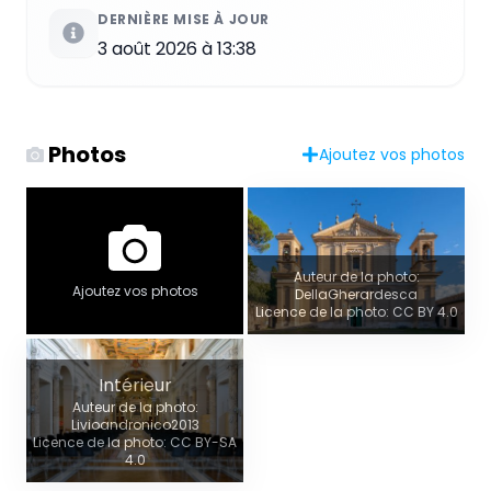
DERNIÈRE MISE À JOUR
3 août 2026 à 13:38
Photos
Ajoutez vos photos
Auteur de la photo:
Ajoutez vos photos
DellaGherardesca
Licence de la photo: CC BY 4.0
Intérieur
Auteur de la photo:
Livioandronico2013
Licence de la photo: CC BY-SA
4.0