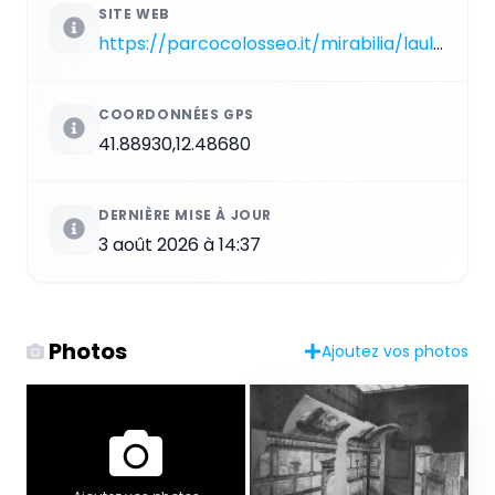
SITE WEB
https://parcocolosseo.it/mirabilia/laula-isiaca-con-la-loggia-mattei
COORDONNÉES GPS
41.88930,12.48680
DERNIÈRE MISE À JOUR
3 août 2026 à 14:37
Photos
Ajoutez vos photos