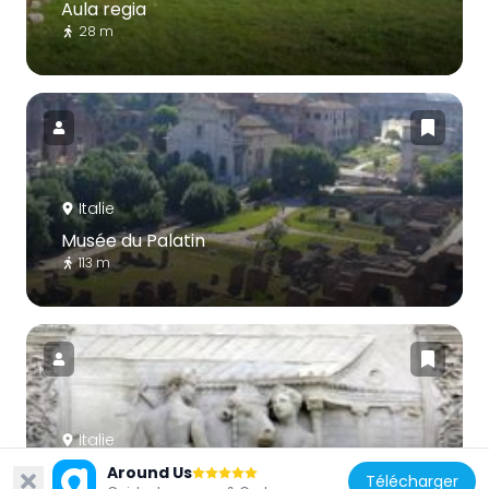
Aula regia
28 m
Italie
Musée du Palatin
113 m
Italie
Temple de Magna Mater
Around Us
Télécharger