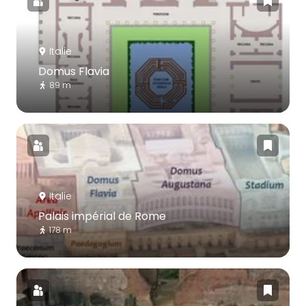
Italie
Domus Flavia
89 m
Italie
Palais impérial de Rome
178 m