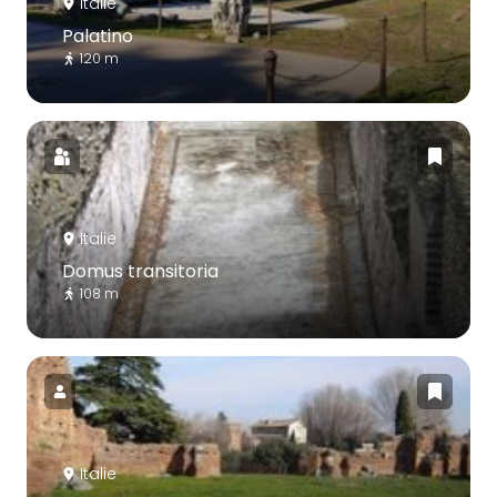
Italie
Palatino
120 m
Italie
Domus transitoria
108 m
Italie