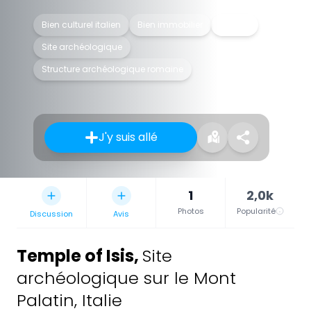
Bien culturel italien
Bien immobilier
Domus
Site archéologique
Structure archéologique romaine
J'y suis allé
1
2,0k
Photos
Popularité
Discussion
Avis
Temple of Isis
,
Site
archéologique sur le Mont
Palatin, Italie