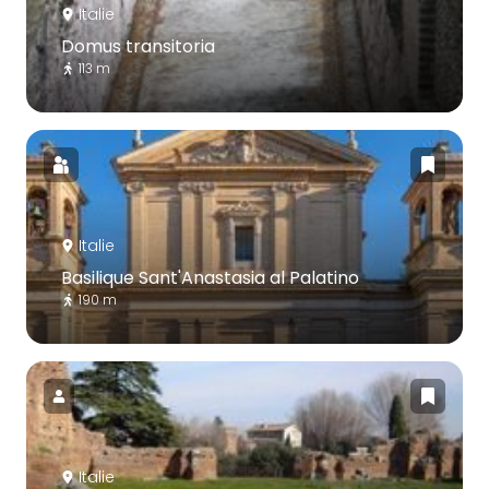
Italie
Domus transitoria
113 m
Italie
Basilique Sant'Anastasia al Palatino
190 m
Italie