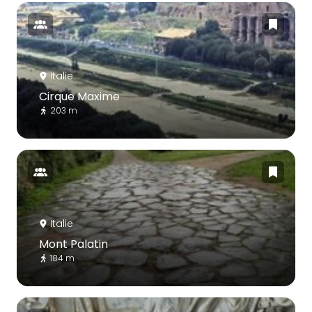
Italie
Cirque Maxime
203 m
Italie
Mont Palatin
184 m