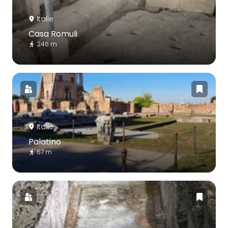
Italie
Casa Romuli
246 m
Italie
Palatino
67 m