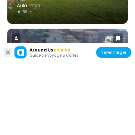
Aula regia
159 m
Around Us
Télécharger
Guide de voyage & Cartes
Italie
Musée du Palatin
66 m
Italie
Stade du Palatin