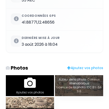
35 AEC
COORDONNÉES GPS
41.88771,12.48656
DERNIÈRE MISE À JOUR
3 août 2026 à 18:04
Photos
Ajoutez vos photos
Auteur de la photo: Cassius
Ahenobarbus
Licence de la photo: CC BY-SA
3.0
Ajoutez vos photos