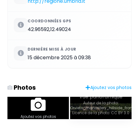
http://regione.umbria.it
COORDONNÉES GPS
42.96592,12.49024
DERNIÈRE MISE À JOUR
15 décembre 2025 à 09:38
Photos
Ajoutez vos photos
Vue panoramique
Auteur de la photo:
Orvieto_monastery_hillside_from_cli
Licence de la photo: CC BY 3.0
Ajoutez vos photos