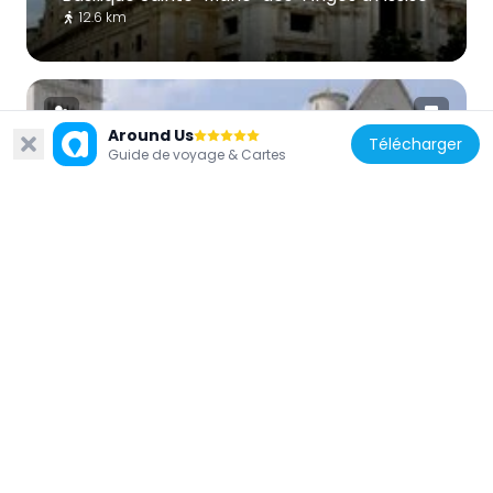
12.6 km
Around Us
Télécharger
Guide de voyage & Cartes
Italie
Église supérieure de la basilique Saint-
François d'Assise
15.3 km
Italie
Mont Terminillo