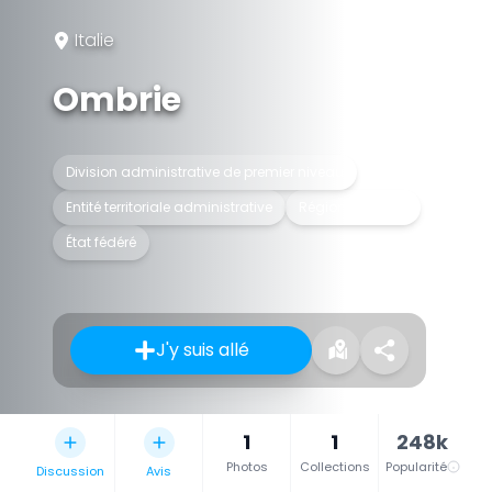
Italie
Ombrie
Division administrative de premier niveau
Entité territoriale administrative
Région de l'Italie
État fédéré
J'y suis allé
1
1
248k
Photos
Collections
Popularité
Discussion
Avis