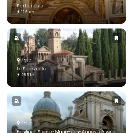
Portioncule
12.6 km
Italie
La Scarzuola
28.5 km
Italie
Basilique Sainte-Marie-des-Anges d'Assise