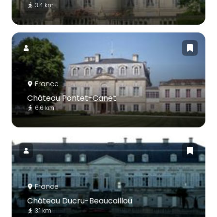
3.4 km
France
Château Pontet-Canet
6.6 km
France
Château Ducru-Beaucaillou
3.1 km