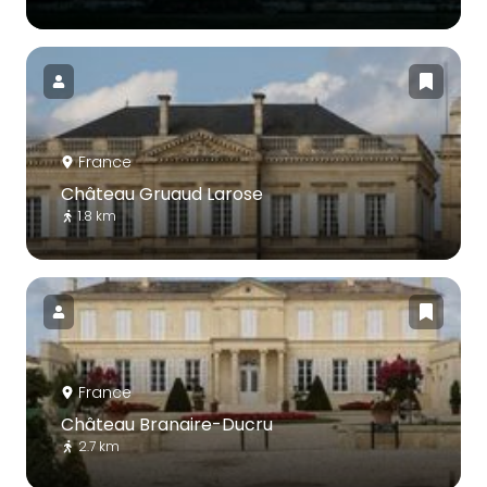
France
Château Gruaud Larose
1.8 km
France
Château Branaire-Ducru
2.7 km