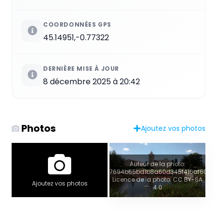
COORDONNÉES GPS
45.14951,-0.77322
DERNIÈRE MISE À JOUR
8 décembre 2025 à 20:42
Photos
Ajoutez vos photos
Auteur de la photo:
7694b65bd1b8a60d345f416af601b
Licence de la photo: CC BY-SA
Ajoutez vos photos
4.0