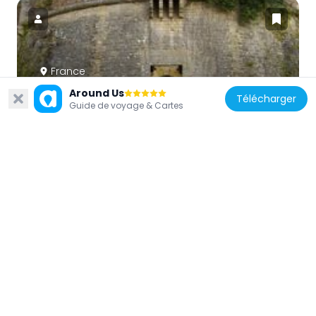
France
Fort Paté
Around Us
Télécharger
Guide de voyage & Cartes
8.2 km
France
Château Lanessan
5.2 km