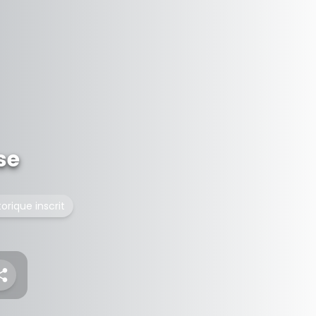
se
rique inscrit