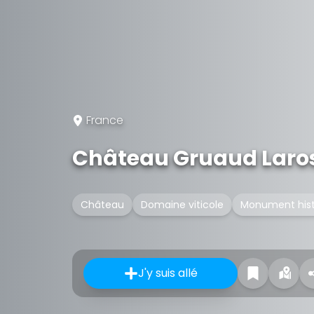
France
Château Gruaud Laro
Château
Domaine viticole
Monument histo
J'y suis allé