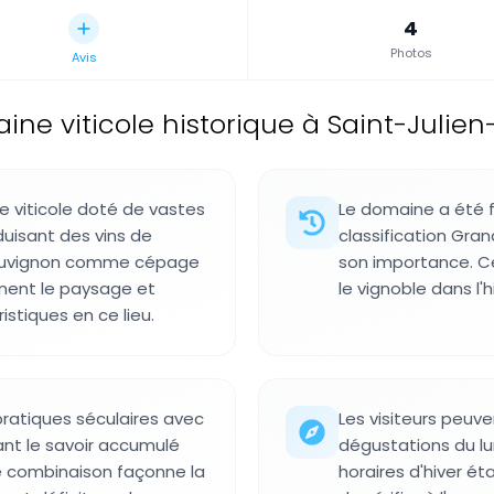
4
Photos
Avis
ne viticole historique à Saint-Julien
 viticole doté de vastes
Le domaine a été 
duisant des vins de
classification Gra
 Sauvignon comme cépage
son importance. C
nnent le paysage et
le vignoble dans l'
istiques en ce lieu.
pratiques séculaires avec
Les visiteurs peuve
nt le savoir accumulé
dégustations du lun
e combinaison façonne la
horaires d'hiver éta