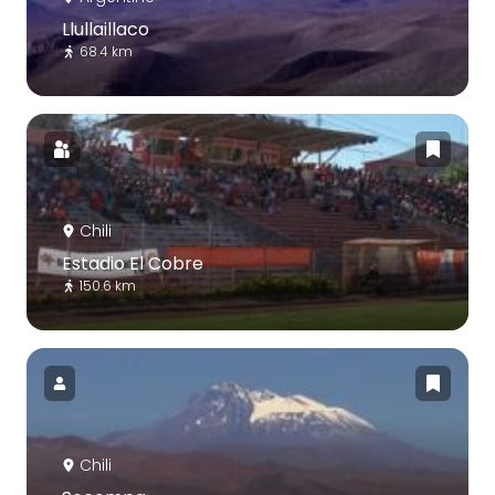
Llullaillaco
68.4 km
Chili
Estadio El Cobre
150.6 km
Chili