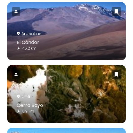
Argentine
El Cóndor
145.2 km
Chili
Cerro Bayo
10.9 km