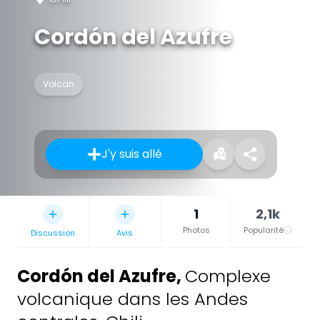
Cordón del Azufre
Volcan
J'y suis allé
1
2,1k
Photos
Popularité
Discussion
Avis
Cordón del Azufre
,
Complexe
volcanique dans les Andes