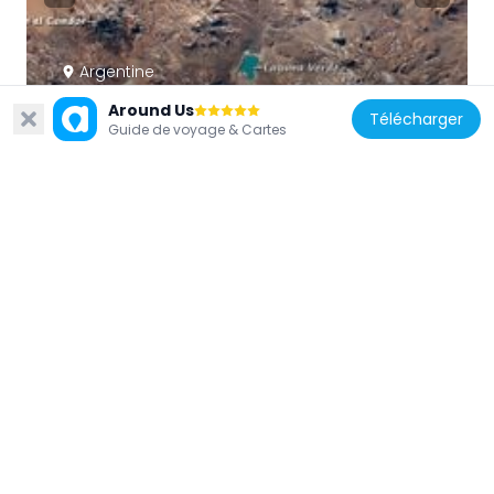
Argentine
Peinado
Around Us
Télécharger
149.1 km
Guide de voyage & Cartes
Chili
Cerro Escorial
32.2 km