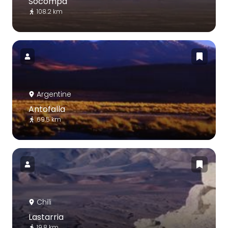
Socompa
108.2 km
Argentine
Antofalla
69.5 km
Chili
Lastarria
19.8 km