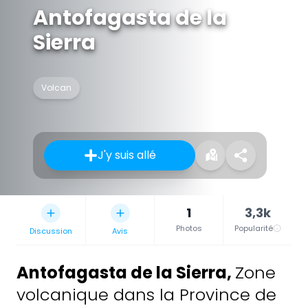
Antofagasta de la
Sierra
Volcan
J'y suis allé
1
3,3k
Photos
Popularité
Discussion
Avis
Antofagasta de la Sierra
,
Zone
volcanique dans la Province de