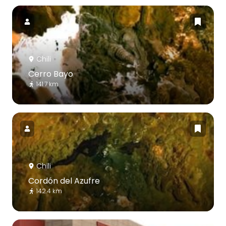
Chili
Cerro Bayo
141.7 km
Chili
Cordón del Azufre
142.4 km