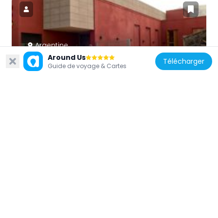
Argentine
Around Us
Musée de la vigne et du vin
Télécharger
Guide de voyage & Cartes
143.6 km
Chili
Falso Azufre
120.7 km