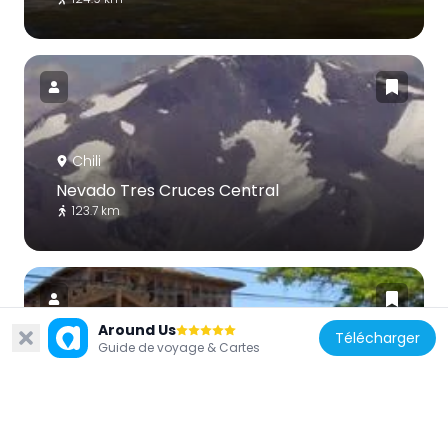
Chili
Nevado Tres Cruces Central
123.7 km
Around Us
Télécharger
Guide de voyage & Cartes
Chili
Casa Maldini Tornini
142.6 km