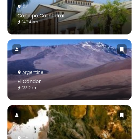
Chili
Copiapó Cathedral
142.4 km
Argentine
El Cóndor
133.2 km
Chili