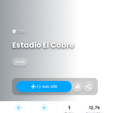
Chili
Estadio El Cobre
Stade
J'y suis allé
1
12,7k