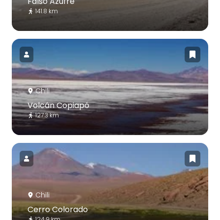
Falso Azufre
141.8 km
Chili
Volcán Copiapó
127.3 km
Chili
Cerro Colorado
124.9 km