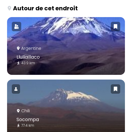
Autour de cet endroit
Argentine
Llullaillaco
43.9 km
Chili
Socompa
77.4 km