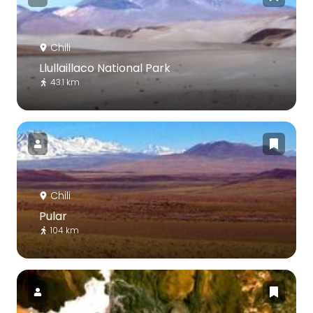
Chili
Llullaillaco National Park
43.1 km
Chili
Pular
104 km