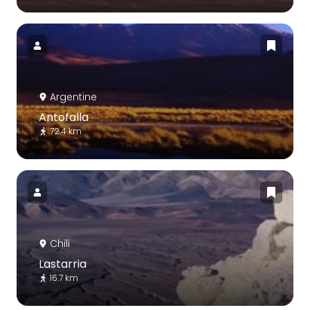
Argentine
Antofalla
72.4 km
Chili
Lastarria
16.7 km