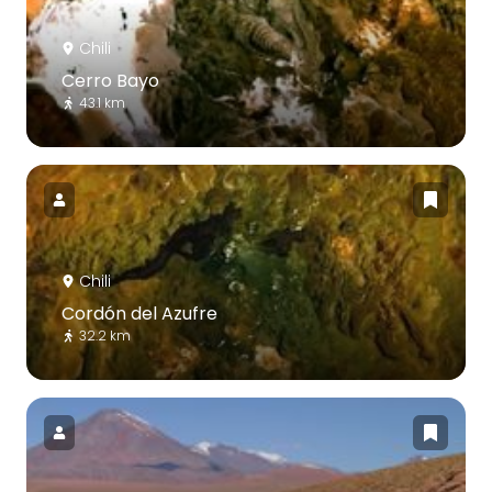
Chili
Cerro Bayo
43.1 km
Chili
Cordón del Azufre
32.2 km