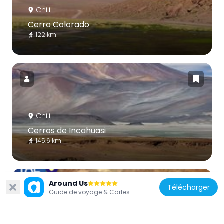
Chili
Cerro Colorado
122 km
Chili
Cerros de Incahuasi
145.6 km
Around Us
Télécharger
Guide de voyage & Cartes
Chili