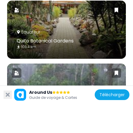
Équateur
Quito Botanical Gardens
103.4 km
Around Us
Télécharger
Équateur
Guide de voyage & Cartes
Sumaco Napo-Galeras National Park
22.7 km