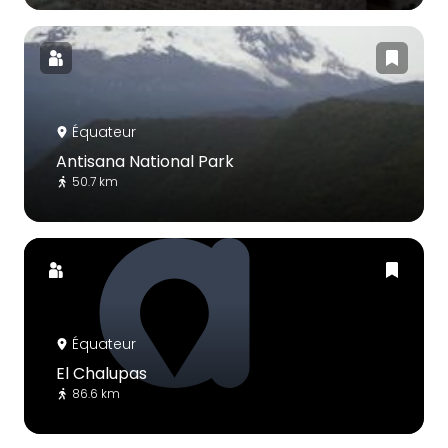
Équateur
Antisana National Park
50.7 km
Équateur
El Chalupas
86.6 km