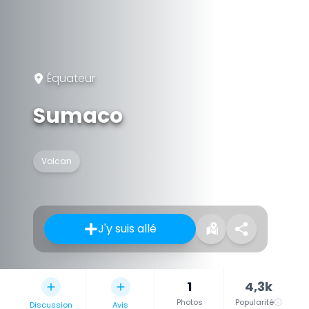
Équateur
Sumaco
Volcan
J'y suis allé
1
4,3k
Photos
Popularité
Discussion
Avis