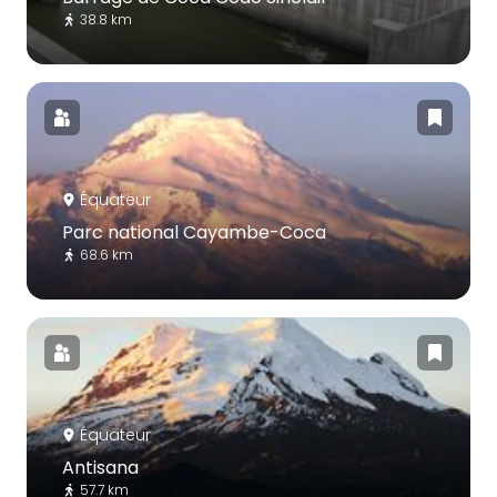
38.8 km
Équateur
Parc national Cayambe-Coca
68.6 km
Équateur
Antisana
57.7 km