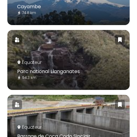
Cayambe
74.8 km
Équateur
Parc national Llanganates
94.3 km
Équateur
Barrage de Coca Codo Sinclair