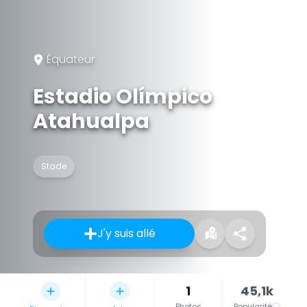
Équateur
Estadio Olímpico
Atahualpa
Stade
J'y suis allé
1
45,1k
Photos
Popularité