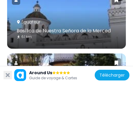
Équateur
Basílica de Nuestra Señora de la Merced
6.1 km
Around Us
Télécharger
Guide de voyage & Cartes
Équateur
Observatoire astronomique de Quito
5.1 km