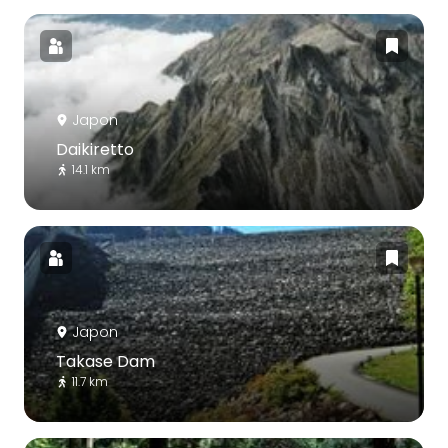
Japon
Daikiretto
14.1 km
Japon
Takase Dam
11.7 km