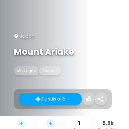
Japon
Mount Ariake
Montagne
Sommet
J'y suis allé
1
5,5k