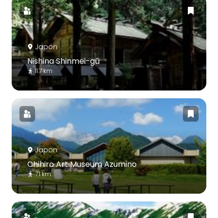
Japon
Nishina Shinmei-gū
11.7 km
Japon
Chihiro Art Museum Azumino
7.1 km