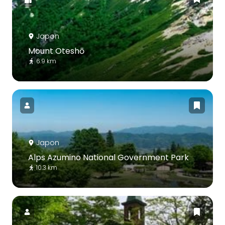
Japon
Mount Oteshō
6.9 km
Japon
Alps Azumino National Government Park
10.3 km