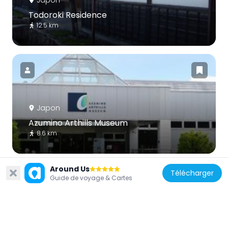
Japon
Todoroki Residence
12.5 km
Japon
Azumino Arthills Museum
8.6 km
Around Us
Télécharger
Guide de voyage & Cartes
Japon