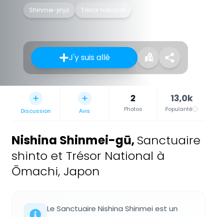
Shinmei-jinja
Trésor national
J'y suis allé
2
13,0k
Photos
Popularité
Discussion
Avis
Nishina Shinmei-gū
,
Sanctuaire
shinto et Trésor National à
Ōmachi, Japon
Le Sanctuaire Nishina Shinmei est un