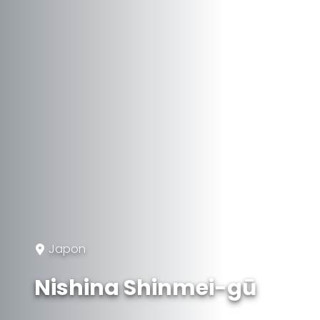
Japon
Nishina Shinmei-gū