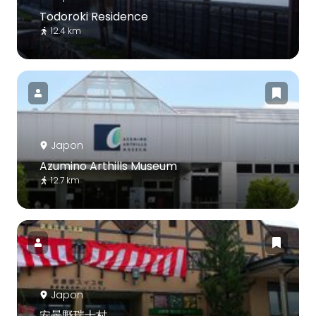
Todoroki Residence
12.4 km
Japon
Azumino Arthills Museum
12.7 km
Japon
安曇野瑞士村