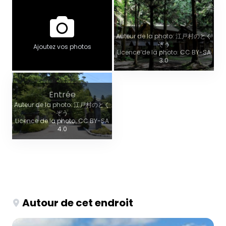
Auteur de la photo: 江戸村のとく
ぞう
Ajoutez vos photos
Licence de la photo: CC BY-SA
3.0
Entrée
Auteur de la photo: 江戸村のとく
ぞう
Licence de la photo: CC BY-SA
4.0
Autour de cet endroit