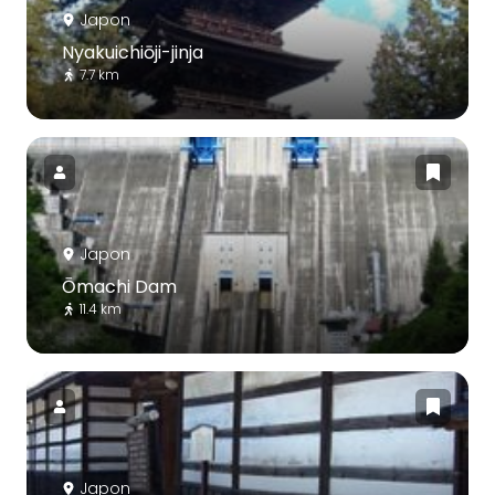
Japon
Nyakuichiōji-jinja
7.7 km
Japon
Ōmachi Dam
11.4 km
Japon