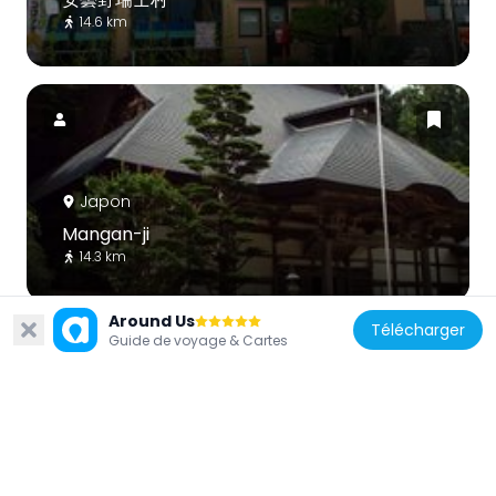
14.6 km
Japon
Mangan-ji
14.3 km
Around Us
Télécharger
Guide de voyage & Cartes
Japon
Yukio Tabuchi Memorial Hall
14 km