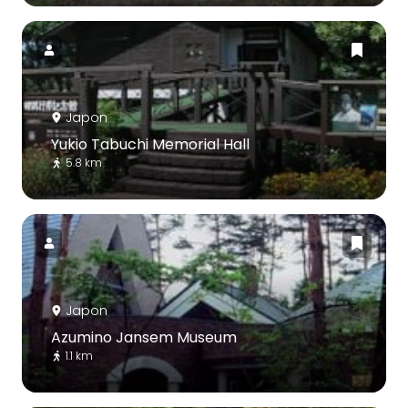
Japon
Yukio Tabuchi Memorial Hall
5.8 km
Japon
Azumino Jansem Museum
1.1 km