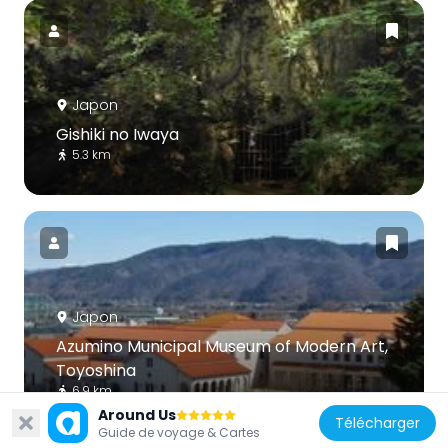
Japon
Gishiki no Iwaya
5.3 km
Japon
Azumino Municipal Museum of Modern Art,
Toyoshina
6.9 km
Around Us
Télécharger
Guide de voyage & Cartes