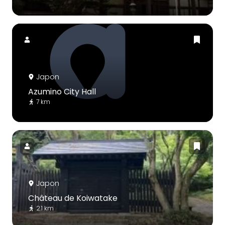
Japon
Azumino City Hall
7 km
Japon
Château de Koiwatake
2.1 km