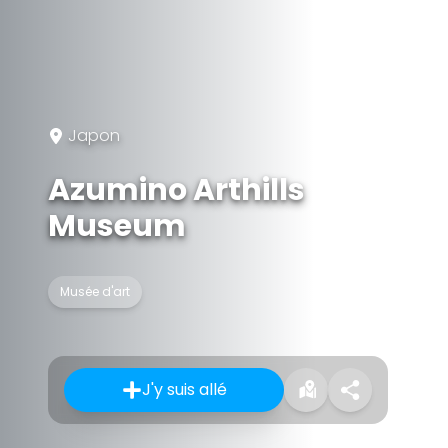
Japon
Azumino Arthills
Museum
Musée d'art
J'y suis allé