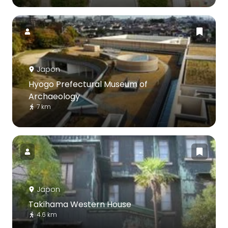
Japon
Hyogo Prefectural Museum of
Archaeology
7 km
Japon
Takihama Western House
4.6 km