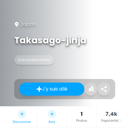
Japon
Takasago-jinja
Sanctuaire shinto
J'y suis allé
1
7,4k
Photos
Popularité
Discussion
Avis