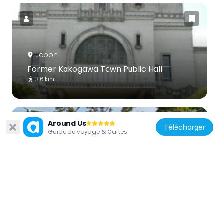
Japon
Former Kakogawa Town Public Hall
3.6 km
Around Us
Télécharger
Guide de voyage & Cartes
Japon
Ae-jinja
5.6 km