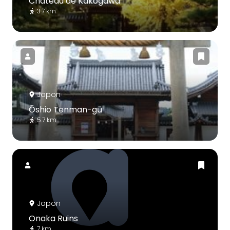
Château de Kakogawa
3.7 km
Japon
Ōshio Tenman-gū
5.7 km
Japon
Onaka Ruins
7 km