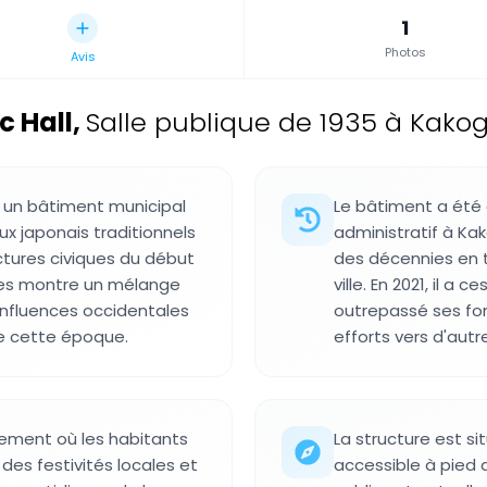
1
Photos
Avis
 Hall
,
Salle publique de 1935 à Kako
t un bâtiment municipal
Le bâtiment a été 
ux japonais traditionnels
administratif à Ka
tures civiques du début
des décennies en ta
ges montre un mélange
ville. En 2021, il 
influences occidentales
outrepassé ses fon
de cette époque.
efforts vers d'autre
lement où les habitants
La structure est s
es festivités locales et
accessible à pied d