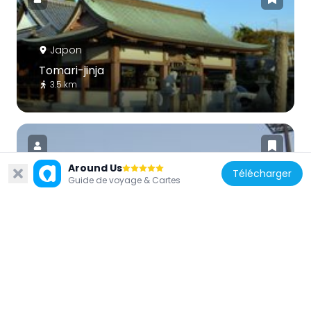
Japon
Tomari-jinja
3.5 km
Around Us
Télécharger
Guide de voyage & Cartes
Japon
Kakogawa Athletic Stadium
1.5 km