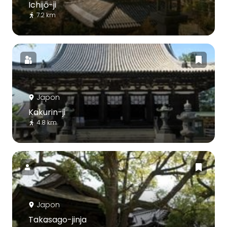
Ichijō-ji
7.2 km
Japon
Kakurin-ji
4.8 km
Japon
Takasago-jinja