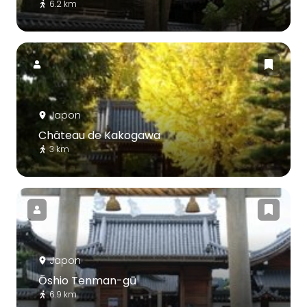
6.2 km
Japon
Château de Kakogawa
3 km
Japon
Ōshio Tenman-gū
6.9 km