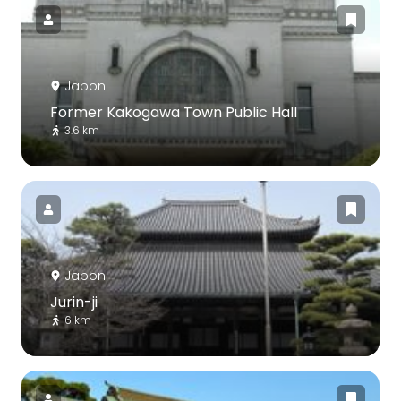
Japon
Former Kakogawa Town Public Hall
3.6 km
Japon
Jurin-ji
6 km