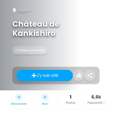
Japon
Château de
Kankishiro
Château japonais
J'y suis allé
1
6,6k
Photos
Popularité
Discussion
Avis