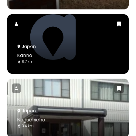
Japon
Kanno
6.7 km
Japon
Noguchicho
3.4 km