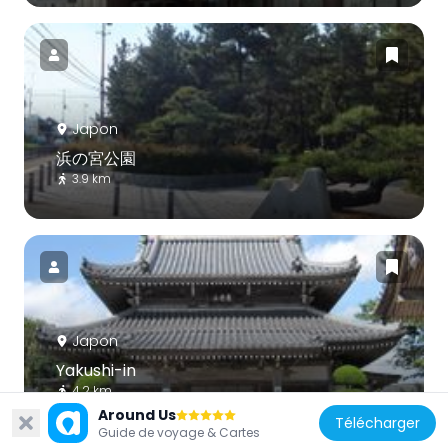
Japon
浜の宮公園
3.9 km
Japon
Yakushi-in
4.2 km
Around Us
Télécharger
Guide de voyage & Cartes