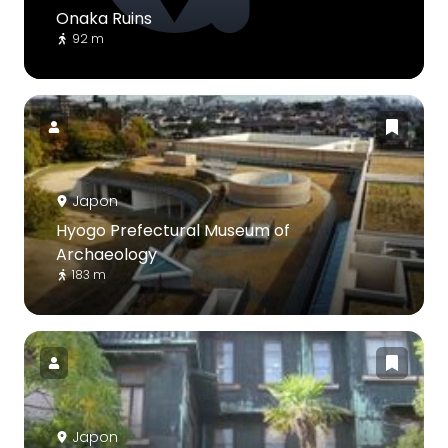
Onaka Ruins
92 m
Japon
Hyogo Prefectural Museum of
Archaeology
183 m
Japon