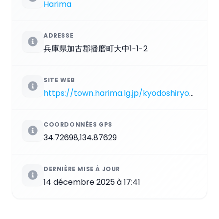
Harima
ADRESSE
兵庫県加古郡播磨町大中1-1-2
SITE WEB
https://town.harima.lg.jp/kyodoshiryokan/kanko/kyodoshiryokan/shiryokan.html
COORDONNÉES GPS
34.72698,134.87629
DERNIÈRE MISE À JOUR
14 décembre 2025 à 17:41