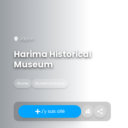
Japon
Harima Historical
Museum
Musée
Musée historique
J'y suis allé