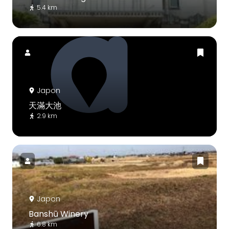
5.4 km
Japon
天滿大池
2.9 km
Japon
Banshū Winery
6.8 km