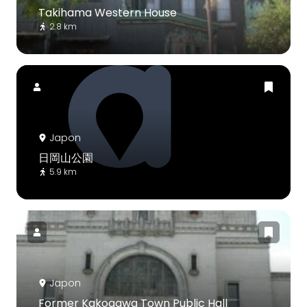
Takihama Western House
2.8 km
Japon
日岡山公園
5.9 km
Japon
Former Kakogawa Town Public Hall