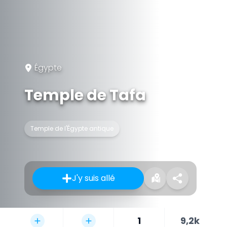
Égypte
Temple de Tafa
Temple de l'Égypte antique
J'y suis allé
1
9,2k