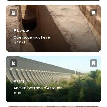
Égypte
Obélisque inachevé
50.9 km
Égypte
Ancien barrage d'Assouan
46.1 km