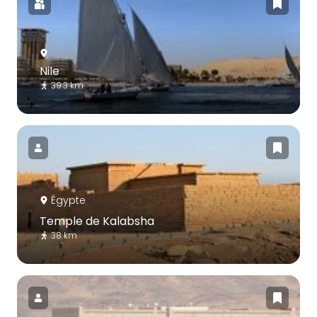
Nile
39.3 km
Égypte
Temple de Kalabsha
38 km