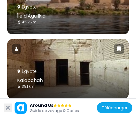
Égypte
Île d'Aguilkia
45.2 km
Égypte
Kalabchah
38.1 km
Around Us
Télécharger
Guide de voyage & Cartes
Égypte