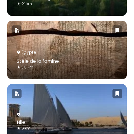
2.1 km
Égypte
Stèle de la famine
3.8 km
Nile
6 km