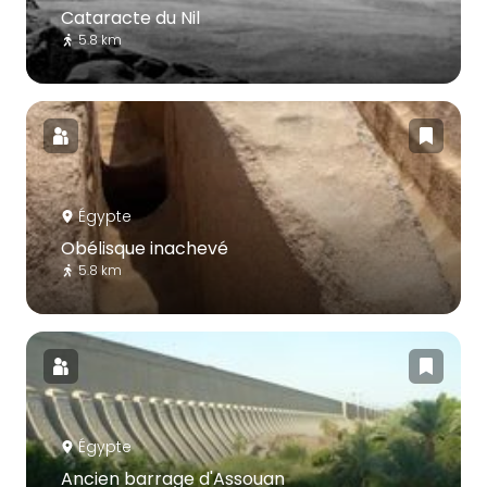
Cataracte du Nil
5.8 km
Égypte
Obélisque inachevé
5.8 km
Égypte
Ancien barrage d'Assouan