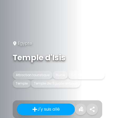
Égypte
Temple d'Isis
Attraction touristique
Ruine
Site archéologique
Temple
Temple de l'Égypte antique
J'y suis allé