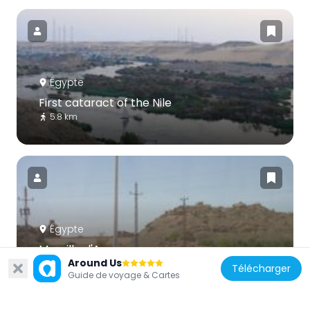
Égypte
First cataract of the Nile
5.8 km
Égypte
Muraille d'Assouan
Around Us
1.9 km
Télécharger
Guide de voyage & Cartes