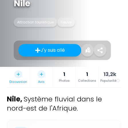
Nile
Attraction touristique
Fleuve
J'y suis allé
1
1
13,2k
Photos
Collections
Popularité
Discussion
Avis
Nile
,
Système fluvial dans le
nord-est de l'Afrique.