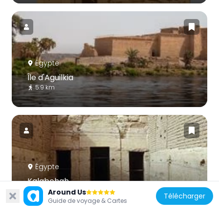
Égypte
Île d'Aguilkia
5.9 km
Égypte
Kalabchah
1.5 km
Around Us
Télécharger
Guide de voyage & Cartes